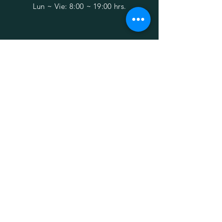
Lun ~ Vie: 8:00 ~ 19:00 hrs.
AYUDA
FAQ
Comunícate con Nosotros al:
55 2924 5240
SUSCRÍBETE A
NUESTRO
NEWSLETTER
Ingresa tu correo
Suscríbete