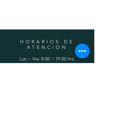
HORARIOS DE
ATENCIÓN
Lun ~ Vie: 8:00 ~ 19:00 hrs.
AYUDA
FAQ
Comunícate con Nosotros al:
55 2924 5240