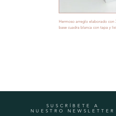
Hermoso arreglo elaborado con 70
base cuadra blanca con tapa y li
SUSCRÍBETE A
NUESTRO NEWSLETTER